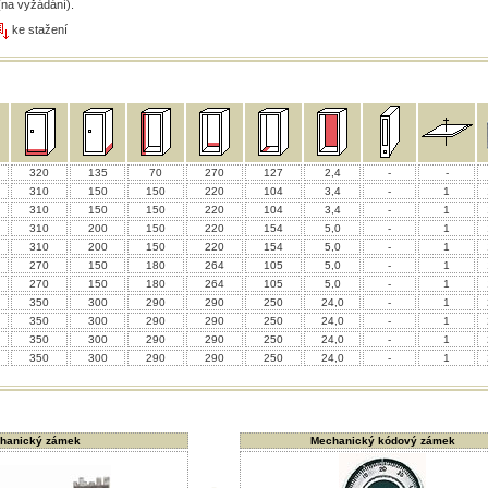
(na vyžádání).
ke stažení
320
135
70
270
127
2,4
-
-
310
150
150
220
104
3,4
-
1
310
150
150
220
104
3,4
-
1
310
200
150
220
154
5,0
-
1
310
200
150
220
154
5,0
-
1
270
150
180
264
105
5,0
-
1
270
150
180
264
105
5,0
-
1
350
300
290
290
250
24,0
-
1
350
300
290
290
250
24,0
-
1
350
300
290
290
250
24,0
-
1
350
300
290
290
250
24,0
-
1
hanický zámek
Mechanický kódový zámek