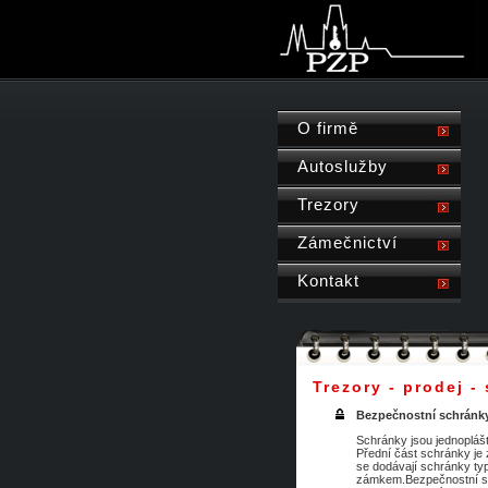
O firmě
Autoslužby
Trezory
Zámečnictví
Kontakt
Trezory - prodej -
Bezpečnostní schránk
Schránky jsou jednopláš
Přední část schránky j
se dodávají schránky 
zámkem.Bezpečnostní sch