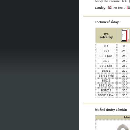
barvy dle vzorníku RAL 
Ceníky:
on-line /
Technické údaje:
Typ
schránky
C 1
110
BS 1
250
BS 1 Kód
250
BS 2
250
BS 2 Kód
250
BSN 1
220
BSN 1 Kód
220
BSZ 2
350
BSZ 2 Kód
350
BSNZ 2
350
BSNZ 2 Kód
350
Možné druhy zámků:
Mec