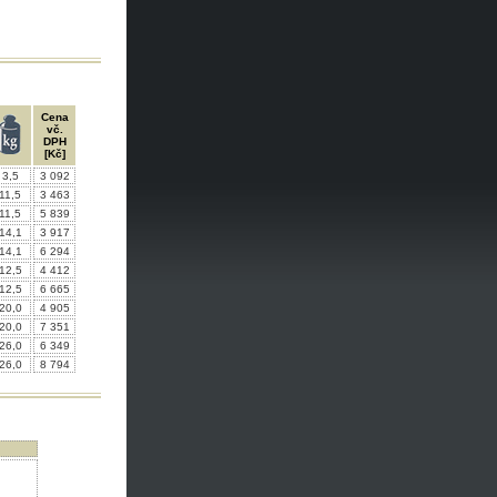
Cena
vč.
DPH
[Kč]
3,5
3 092
11,5
3 463
11,5
5 839
14,1
3 917
14,1
6 294
12,5
4 412
12,5
6 665
20,0
4 905
20,0
7 351
26,0
6 349
26,0
8 794