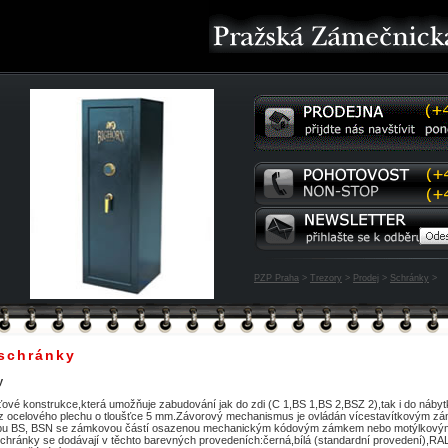
PZP Praha
>
Trezory
>
Prodej
>
Schránky
>
 schránky
y
ťové konstrukce,která umožňuje zabudování jak do zdi (C 1,BS 1,BS 2,BSZ 2),tak i do náby
e z ocelového plechu o tloušťce 5 mm.Závorový mechanismus je ovládán vícestavítkovým 
typu BS, BSN se zámkovou částí osazenou mechanickým kódovým zámkem nebo motýlkový
ránky se dodávají v těchto barevných provedeních:černá,bílá (standardní provedení),RAL