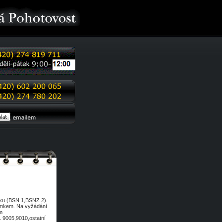
tku (BSN 1,BSNZ 2).
zámkem. Na vyžádání
m
 9005,9010,ostatní