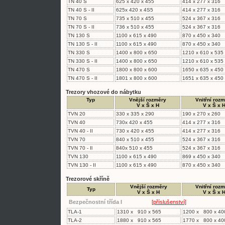
TN 40 S
625 x 420 x 455
414 x 277 x 316
TN 40 S - II
625x 420 x 4S5
414 x 277 x 316
TN 70 S
735 x 510 x 455
524 x 367 x 316
TN 70 S - II
736 x 510 x 455
524 x 367 x 316
TN 130 S
1100 x 615 x 490
870 x 450 x 340
TN 130 S - II
1100 x 615 x 490
870 x 450 x 340
TN 330 S
1400 x 800 x 650
1210 x 610 x 535
TN 330 S - II
1400 x 800 x 650
1210 x 610 x 535
TN 470 S
1800 x 800 x 600
1650 x 635 x 450
TN 470 S - II
1801 x 800 x 600
1651 x 635 x 450
Trezory vhozové do nábytku
Typ
Vnější rozměry
Vnitřní roz
V x Š x H
V x Š x 
TVN 20
330 x 335 x 290
190 x 270 x 260
TVN 40
730x 420 x 455
414 x 277 x 316
TVN 40 - II
730 x 420 x 455
414 x 277 x 316
TVN 70
840 x 510 x 455
524 x 367 x 316
TVN 70 - Il
840x 510 x 455
524 x 367 x 316
TVN 130
1100 x 615 x 490
869 x 450 x 340
TVN 130 - II
1100 x 615 x 490
870 x 450 x 340
Trezorové skříně
Vnější rozměry
Vnitřní roz
Typ
V x Š x H
V x Š x 
Bezpečnostní třída I
[příslušenství]
TLA-1
1310 x 910 x 565
1200 x 800 x 40
TLA-2
1880 x 910 x 565
1770 x 800 x 40