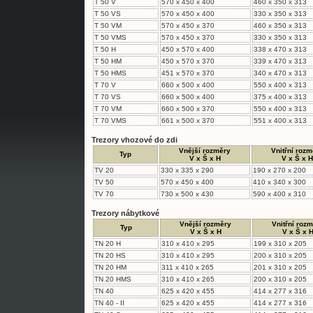
T 50 V
570 x 450 x 400
460 x 350 x 313
T 50 VS
570 x 450 x 400
330 x 350 x 313
T 50 VM
570 x 450 x 370
460 x 350 x 313
T 50 VMS
570 x 450 x 370
330 x 350 x 313
T 50 H
450 x 570 x 400
338 x 470 x 313
T 50 HM
450 x 570 x 370
339 x 470 x 313
T 50 HMS
451 x 570 x 370
340 x 470 x 313
T 70 V
660 x 500 x 400
550 x 400 x 313
T 70 VS
660 x 500 x 400
375 x 400 x 313
T 70 VM
660 x 500 x 370
550 x 400 x 313
T 70 VMS
661 x 500 x 370
551 x 400 x 313
Trezory vhozové do zdi
Vnější rozměry
Vnitřní rozm
Typ
V x Š x H
V x Š x H
TV 20
330 x 335 x 290
190 x 270 x 200
TV 50
570 x 450 x 400
410 x 340 x 300
TV 70
730 x 500 x 430
590 x 400 x 310
Trezory nábytkové
Vnější rozměry
Vnitřní roz
Typ
V x Š x H
V x Š x 
TN 20 H
310 x 410 x 295
199 x 310 x 205
TN 20 HS
310 x 410 x 295
200 x 310 x 205
TN 20 HM
311 x 410 x 265
201 x 310 x 205
TN 20 HMS
310 x 410 x 265
200 x 310 x 205
TN 40
625 x 420 x 455
414 x 277 x 316
TN 40 - II
625 x 420 x 455
414 x 277 x 316