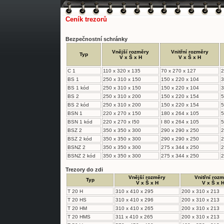
Ceník trezorů
Bezpečnostní schránky
Vnější rozměry
Vnitřní rozměry
Typ
V x Š x H
V x Š x H
C 1
110 x 320 x 135
70 x 270 x 127
2
BS 1
250 x 310 x 150
150 x 220 x 104
3
BS 1 kód
250 x 310 x 150
150 x 220 x 104
3
BS 2
250 x 310 x 200
150 x 220 x 154
5
BS 2 kód
250 x 310 x 200
150 x 220 x 154
5
BSN 1
220 x 270 x 150
180 x 264 x 105
5
BSN 1 kód
220 x 270 x I50
I 80 x 264 x 105
5
BSZ 2
350 x 350 x 300
290 x 290 x 250
2
BSZ 2 kód
350 x 350 x 300
290 x 290 x 250
2
BSNZ 2
350 x 350 x 300
275 x 344 x 250
2
BSNZ 2 kód
350 x 350 x 300
275 x 344 x 250
2
Trezory do zdi
Vnější rozměry
Vnitřní roz
Typ
V x Š x H
V x Š x 
T 20 H
310 x 410 x 295
200 x 310 x 213
T 20 HS
310 x 410 x 296
200 x 310 x 213
T 20 HM
310 x 410 x 265
200 x 310 x 213
T 20 HMS
311 x 410 x 265
200 x 310 x 213