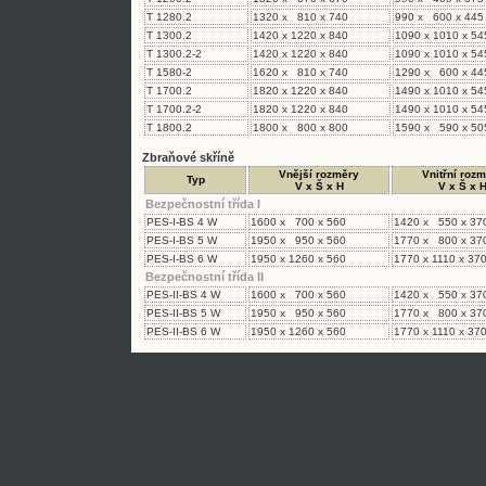
T 1280.2
1320 x 810 x 740
990 x 600 x 445
T 1300.2
1420 x 1220 x 840
1090 x 1010 x 54
T 1300.2-2
1420 x 1220 x 840
1090 x 1010 x 54
T 1580-2
1620 x 810 x 740
1290 x 600 x 44
T 1700.2
1820 x 1220 x 840
1490 x 1010 x 54
T 1700.2-2
1820 x 1220 x 840
1490 x 1010 x 54
T 1800.2
1800 x 800 x 800
1590 x 590 x 50
Zbraňové skříně
Vnější rozměry
Vnitřní roz
Typ
V x Š x H
V x Š x 
Bezpečnostní třída I
PES-I-BS 4 W
1600 x 700 x 560
1420 x 550 x 37
PES-I-BS 5 W
1950 x 950 x 560
1770 x 800 x 37
PES-I-BS 6 W
1950 x 1260 x 560
1770 x 1110 x 37
Bezpečnostní třída II
PES-II-BS 4 W
1600 x 700 x 560
1420 x 550 x 37
PES-II-BS 5 W
1950 x 950 x 560
1770 x 800 x 37
PES-II-BS 6 W
1950 x 1260 x 560
1770 x 1110 x 37