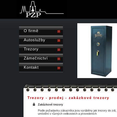
O firmě
Autoslužby
Trezory
Zámečnictví
Kontakt
Trezory - prodej - zakázkové trezory
Zakázkové trezory
Podle požadavku zákazníka jsou vyráběny jak trezory do zdi, 
umístění v různých velikostech a provedeních