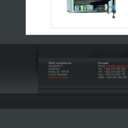
Sídlo společnosti
Kontakt
Vykáňská 6
Email:
info@pzppraha.cz
Strašnice
Tel.: +420 274 780 202
Praha 10, 100 00
Tel.: +420 274 819 711
Czech Republic
Fax: +420 274 819 711
Ukázat na mapě
GSM: +420 602 200 065