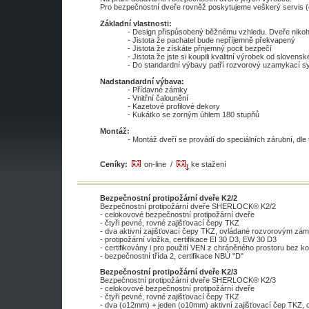
Pro bezpečnostní dveře rovněž poskytujeme veškerý servis 
Základní vlastnosti:
- Design přispůsobený běžnému vzhledu. Dveře niko
- Jistota že pachatel bude nepříjemně překvapený
- Jistota že získáte přnjemný pocit bezpečí
- Jistota že jste si koupili kvalitní výrobek od slovens
- Do standardní výbavy patří rozvorový uzamykací s
Nadstandardní výbava:
- Přídavné zámky
- Vnitřní čalounění
- Kazetové profilové dekory
- Kukátko se zorným úhlem 180 stupňů
Montáž:
- Montáž dveří se provádí do speciálních zárubní, dle
Ceníky:
on-line /
ke stažení
Bezpečnostní protipožární dveře K2/2
Bezpečnostní protipožární dveře SHERLOCK® K2/2
- celokovové bezpečnostní protipožární dveře
- čtyři pevné, rovné zajišťovací čepy TKZ
- dva aktivní zajišťovací čepy TKZ, ovládané rozvorovým z
- protipožární vložka, certifikace EI 30 D3, EW 30 D3
- certifikovány i pro použití VEN z chráněného prostoru bez 
- bezpečnostní třída 2, certifikace NBÚ "D"
Bezpečnostní protipožární dveře K2/3
Bezpečnostní protipožární dveře SHERLOCK® K2/3
- celokovové bezpečnostní protipožární dveře
- čtyři pevné, rovné zajišťovací čepy TKZ
- dva (o12mm) + jeden (o10mm) aktivní zajišťovací čep TKZ