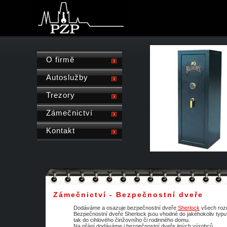
O firmě
Autoslužby
Trezory
Zámečnictví
Kontakt
Zámečnictví - Bezpečnostní dveře
Dodáváme a osazuje bezpečnostní dveře
Sherlock
všech rozm
Bezpečnostní dveře Sherlock jsou vhodné do jakéhokoliv typu
tak do cihlového činžovního či rodinného domu.
Na přání dodáváme i bezpečnostní dveře jiných výrobců.