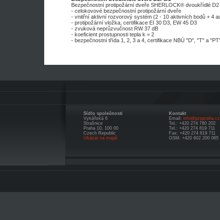
Bezpečnostní protipožární dveře SHERLOCK® dvoukřídlé D2
- celokovové bezpečnostní protipožární dveře
- vnitřní aktivní rozvorový systém (2 - 10 aktivních bodů + 4
- protipožární vložka, certifikace EI 30 D3, EW 45 D3
- zvuková neprůzvučnost RW 37 dB
- koeficient prostupnosti tepla k = 2
- bezpečnostní třída 1, 2, 3 a 4, certifikace NBÚ "D", "T" a "
Sídlo společnosti
Kontakt
Vykáňská 6
Email:
info@pzppraha.cz
Strašnice
Tel.: +420 274 780 202
Praha 10, 100 00
Tel.: +420 274 819 711
Czech Republic
Fax: +420 274 819 711
Ukázat na mapě
GSM: +420 602 200 065