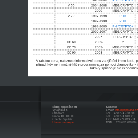
1998-2004
PHI/CRYPTO+
V 50
2004-2008
MEG/CRYPTO
2009-
MEG/CRYPTO
V 70
1997-1998
PHI+
1997-1998
PHI+
1998-2000
PHI/CRYPTO+
2000-2007
MEG/CRYPTO
2007-
PHI/CRYPTO
XC 60
2009-
?
XC 70
2003-
MEG/CRYPTO
XC 90
2003-
MEG/CRYPTO
V tabulce cena, naleznete informativní cenu za zjištění immo kodu, 
případ, kdy není možné klíče programovat za pomoci diagnostiky - j
Takový spůsob je ale ekonomick
Sídlo společnosti
Kontakt
Vykáňská 6
Email:
info@pzppraha.cz
Strašnice
Tel.: +420 274 780 202
Praha 10, 100 00
Tel.: +420 274 819 711
Czech Republic
Fax: +420 274 819 711
Ukázat na mapě
GSM: +420 602 200 065