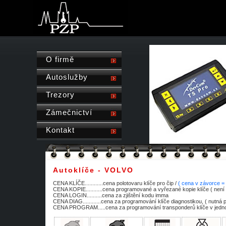
O firmě
Autoslužby
Trezory
Zámečnictví
Kontakt
Autoklíče - VOLVO
CENA KLÍČE............cena polotovaru klíče pro čip /
( cena v závorce =
CENA KOPIE...........cena programované a vyřezané kopie klíče ( není 
CENA LOGIN..........cena za zjištění kodu imma
CENA DIAG............cena za programování klíče diagnostikou, ( nutná 
CENA PROGRAM.....cena za programování transponderů klíče v jednot