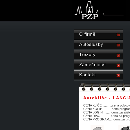
O firmě
Autoslužby
Trezory
Zámečnictví
Kontakt
Autoklíče - LANCI
CENA KLÍČE............cena polotov
CENA KOPIE...........cena progra
CENA LOGIN..........cena za zjiš
CENA DIAG............cena za prog
CENA PROGRAM.....cena za progr