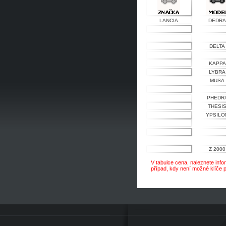
LANCIA
DEDRA
DELTA
KAPPA
LYBRA
MUSA
PHEDR
THESI
YPSILO
Z 2000
V tabulce cena, naleznete info
případ, kdy není možné klíče 