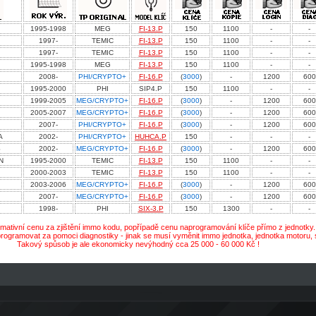
1995-1998
MEG
FI-13.P
150
1100
-
-
1997-
TEMIC
FI-13.P
150
1100
-
-
1997-
TEMIC
FI-13.P
150
1100
-
-
1995-1998
MEG
FI-13.P
150
1100
-
-
2008-
PHI/CRYPTO+
FI-16.P
(
3000
)
-
1200
600
1995-2000
PHI
SIP4.P
150
1100
-
-
1999-2005
MEG/CRYPTO+
FI-16.P
(
3000
)
-
1200
600
2005-2007
MEG/CRYPTO+
FI-16.P
(
3000
)
-
1200
600
2007-
PHI/CRYPTO+
FI-16.P
(
3000
)
-
1200
600
A
2002-
PHI/CRYPTO+
HUHCA.P
150
-
-
-
S
2002-
MEG/CRYPTO+
FI-16.P
(
3000
)
-
1200
600
N
1995-2000
TEMIC
FI-13.P
150
1100
-
-
2000-2003
TEMIC
FI-13.P
150
1100
-
-
2003-2006
MEG/CRYPTO+
FI-16.P
(
3000
)
-
1200
600
2007-
MEG/CRYPTO+
FI-16.P
(
3000
)
-
1200
600
1998-
PHI
SIX-3.P
150
1300
-
-
rmativní cenu za zjištění immo kodu, popřípadě cenu naprogramování klíče přímo z jednotky. (
programovat za pomoci diagnostiky - jinak se musí vyměnit immo jednotka, jednotka motoru, 
Takový spůsob je ale ekonomicky nevýhodný cca 25 000 - 60 000 Kč !