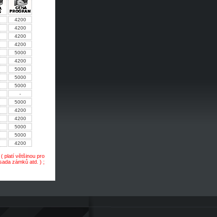
4200
4200
4200
4200
5000
4200
5000
5000
5000
-
5000
4200
4200
5000
5000
4200
 platí většinou pro
sada zámků atd. ) ;