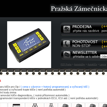
PZP Praha
>
Autoslužby
>
Autoklíče
>
Lancia
A
aru klíče pro čip /
( cena v závorce = hotový programovaný a vyřezaný klíč )
mované a vyřezané kopie klíče ( není potřeba automobil )
tění kodu imma
ramování klíče diagnostikou, ( nutná přítomnost automobilu )
amování transponderů klíče v jednotkách ECU, ICU atd. ( není potřeba automobil )