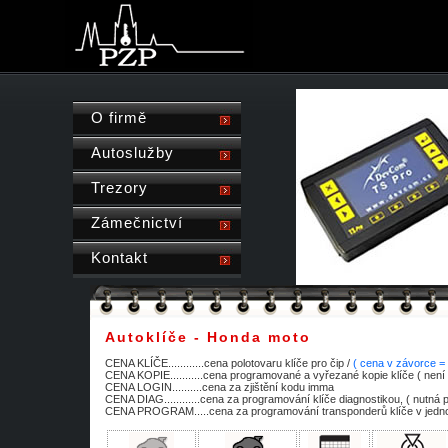
O firmě
Autoslužby
Trezory
Zámečnictví
Kontakt
Autoklíče - Honda moto
CENA KLÍČE............cena polotovaru klíče pro čip /
( cena v závorce =
CENA KOPIE...........cena programované a vyřezané kopie klíče ( není 
CENA LOGIN..........cena za zjištění kodu imma
CENA DIAG............cena za programování klíče diagnostikou, ( nutná 
CENA PROGRAM.....cena za programování transponderů klíče v jednot