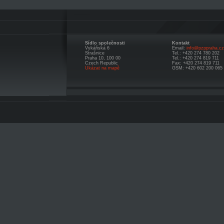
Sídlo společnosti
Kontakt
Vykáňská 6
Email:
info@pzppraha.cz
Strašnice
Tel.: +420 274 780 202
Praha 10, 100 00
Tel.: +420 274 819 711
Czech Republic
Fax: +420 274 819 711
Ukázat na mapě
GSM: +420 602 200 065