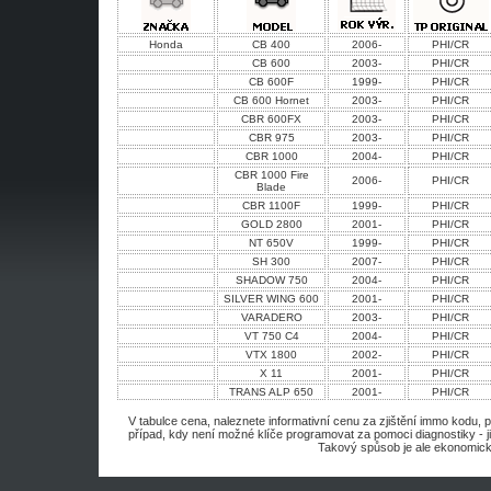
Honda
CB 400
2006-
PHI/CR
CB 600
2003-
PHI/CR
CB 600F
1999-
PHI/CR
CB 600 Hornet
2003-
PHI/CR
CBR 600FX
2003-
PHI/CR
CBR 975
2003-
PHI/CR
CBR 1000
2004-
PHI/CR
CBR 1000 Fire
2006-
PHI/CR
Blade
CBR 1100F
1999-
PHI/CR
GOLD 2800
2001-
PHI/CR
NT 650V
1999-
PHI/CR
SH 300
2007-
PHI/CR
SHADOW 750
2004-
PHI/CR
SILVER WING 600
2001-
PHI/CR
VARADERO
2003-
PHI/CR
VT 750 C4
2004-
PHI/CR
VTX 1800
2002-
PHI/CR
X 11
2001-
PHI/CR
TRANS ALP 650
2001-
PHI/CR
V tabulce cena, naleznete informativní cenu za zjištění immo kodu, 
případ, kdy není možné klíče programovat za pomoci diagnostiky - j
Takový spůsob je ale ekonomick