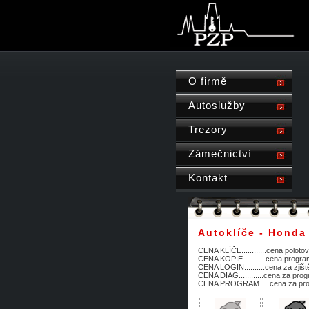
O firmě
Autoslužby
Trezory
Zámečnictví
Kontakt
Autoklíče - Honda
CENA KLÍČE............cena polotov
CENA KOPIE...........cena progra
CENA LOGIN..........cena za zjiš
CENA DIAG............cena za prog
CENA PROGRAM.....cena za progr