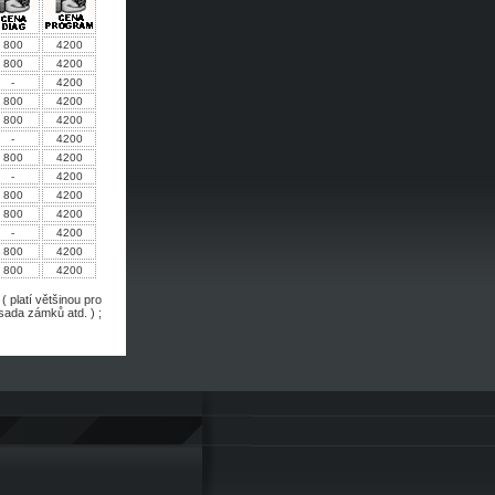
800
4200
800
4200
-
4200
800
4200
800
4200
-
4200
800
4200
-
4200
800
4200
800
4200
-
4200
800
4200
800
4200
 platí většinou pro
sada zámků atd. ) ;