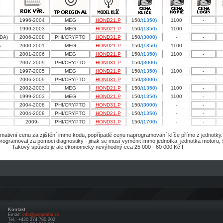
1996-2004
MEG
HOND21.P
150/
(1350)
1100
-
1999-2003
MEG
HOND21.P
150/
(1350)
1100
-
DA)
2006-2008
PHI/CRYPTO
HOND31.P
150/
(3000)
-
-
A
2000-2001
MEG
HOND21.P
150/
(1350)
1100
-
2001-2006
MEG
HOND21.P
150/
(1350)
1100
-
2007-2009
PHI/CRYPTO
HOND31.P
150/
(3000)
-
-
1997-2005
MEG
HOND21.P
150/
(1350)
1100
-
2006-2009
PHI/CRYPTO
HOND31.P
150/
(3000)
-
-
2002-2003
MEG
HOND21.P
150/
(1350)
1100
-
1999-2003
MEG
HOND21.P
150/
(1350)
1100
-
2004-2008
PHI/CRYPTO
HOND31.P
150/
(3000)
-
-
2004-2008
PHI/CRYPTO
HOND21.P
150/
(1350)
-
-
2009-
PHI/CRYPTO
HOND31.P
150/
(1700)
-
-
rmativní cenu za zjištění immo kodu, popřípadě cenu naprogramování klíče přímo z jednotky. (
programovat za pomoci diagnostiky - jinak se musí vyměnit immo jednotka, jednotka motoru, 
Takový spůsob je ale ekonomicky nevýhodný cca 25 000 - 60 000 Kč !
Kontakt
Email:
info@pzppraha.cz
Tel.: +420 274 780 202