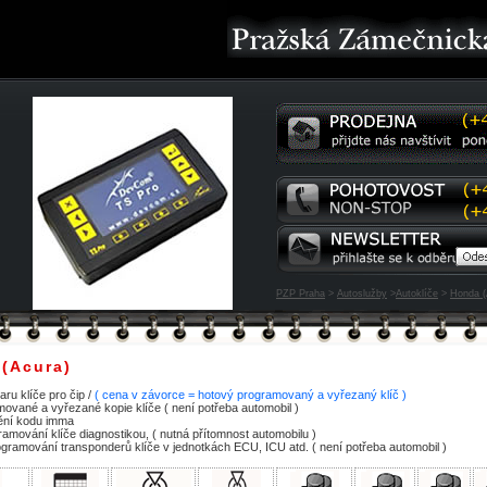
PZP Praha
>
Autoslužby
>
Autoklíče
>
Honda (
 (Acura)
aru klíče pro čip /
( cena v závorce = hotový programovaný a vyřezaný klíč )
mované a vyřezané kopie klíče ( není potřeba automobil )
tění kodu imma
ramování klíče diagnostikou, ( nutná přítomnost automobilu )
amování transponderů klíče v jednotkách ECU, ICU atd. ( není potřeba automobil )