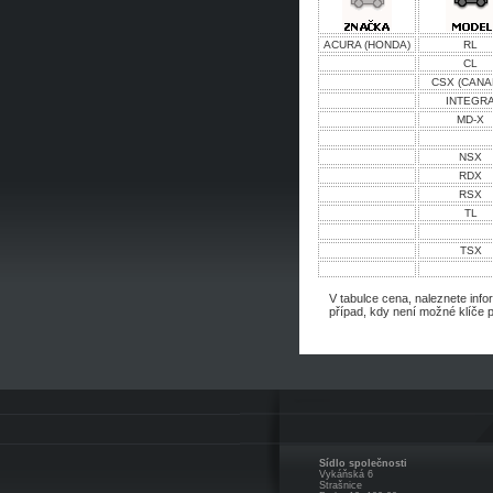
ACURA (HONDA)
RL
CL
CSX (CANA
INTEGR
MD-X
NSX
RDX
RSX
TL
TSX
V tabulce cena, naleznete info
případ, kdy není možné klíče 
Sídlo společnosti
Vykáňská 6
Strašnice